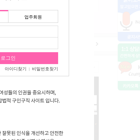
곳 에덴으로 오세요
업주회원
더보기
로그인
아이디찾기
비밀번호찾기